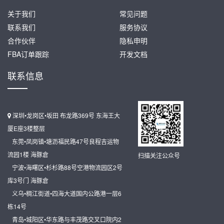
关于我们
常见问题
联系我们
服务协议
合作伙伴
隐私申明
FBA订单跟踪
开发文档
联系信息
深圳•龙岗区•坂田 布龙路369号 东海王大
厦E座3楼整层
东莞•凤岗镇•塘沥福民路47号良程吉运物
流园1楼 海豚倉
扫描关注公众号
宁波•海曙区•杉杉路88号空港物流园区2号
库3号门 海豚倉
义乌•稠江街道•四海大道国内公路港一层6
栋14号
青岛•城阳区•华东路与丰茂路交叉口院内2